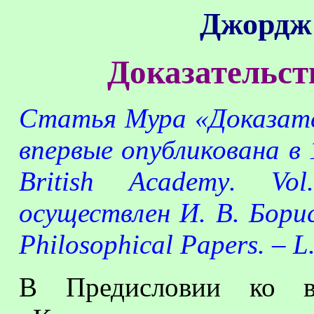
Джордж
Доказательст
Статья Мура «Доказате
впервые опубликована в 1
British
Academy
.
Vol
осуществлен И.
В.
Бори
Philosophical
Papers
. –
L
В Предисловии ко в